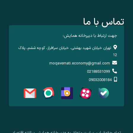
تماس با ما
جهت ارتباط با دبیرخانه همایش:
تهران خیابان شهید بهشتی، خیابان سرافراز، کوچه ششم، پلاک
12
moqavemati.economy@gmail.com
02188531099
09032008184
تمام حقوق این سایت متعلق به «دبیرخانه همایش سالانه اقتصاد