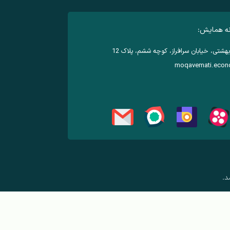
نه همایش:
هشتی، خیابان سرافراز، کوچه ششم، پلاک 12
moqavemati.eco
د.