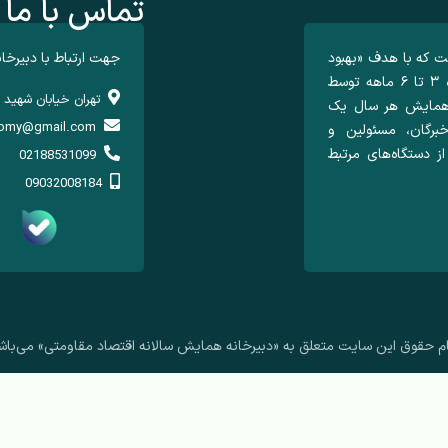
تماس با ما
ت که با هدف «بهبود
جهت ارتباط با دبیرخا
کیفیت تصمیم گیری در کشور» هر سال در یک بازه ۳ تا ۶ ماهه توسط
تهران خیابان شهید ب
ن همایش هر سال یک
nomy@gmail.com
رگان، مسئولین و
ز دستگاه‌های مرتبط
02188531099
09032008184
م حقوق این سایت متعلق به «دبیرخانه همایش سالانه اقتصاد مقاومتی» می‌باش